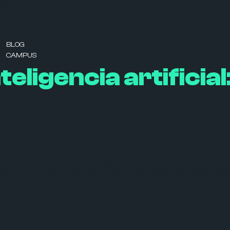
DOS
de 2025
BLOG
CAMPUS
eligencia artificial
lo web ya no se trata solo de crear sitios funcion
y adaptadas a sus usuarios. Hoy, los desarrollad
ficial, tienen […]