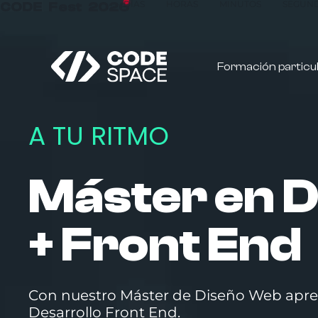
CODE Fest 2026
DÍAS
HORAS
MINUTOS
SEGUN
Formación particu
A TU RITMO
Máster en D
+ Front End
Con nuestro Máster de Diseño Web apre
Desarrollo Front End.