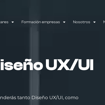
DOS
lares
Formación empresas
Nosotros
iseño UX/UI
nderás tanto Diseño UX/UI, como