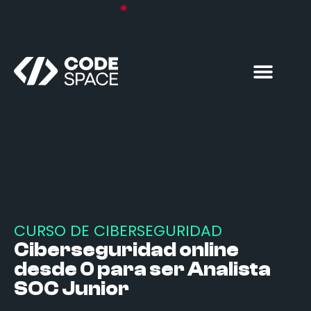
DÍAS
HORAS
MINUTOS
SEGUNDOS
CODE Fest 2026
Formación particulares
Formación empresas
CURSO DE CIBERSEGURIDAD
Ciberseguridad online
desde 0 para ser Analista
SOC Junior