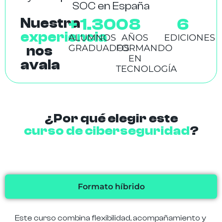
SOC en España
Nuestra
+ 
1.300
8
6
experiencia
ALUMNOS
AÑOS
EDICIONES
GRADUADOS
FORMANDO
nos
EN
avala
TECNOLOGÍA
¿Por qué elegir este
curso de ciberseguridad
?
Formato híbrido
Este curso combina flexibilidad, acompañamiento y