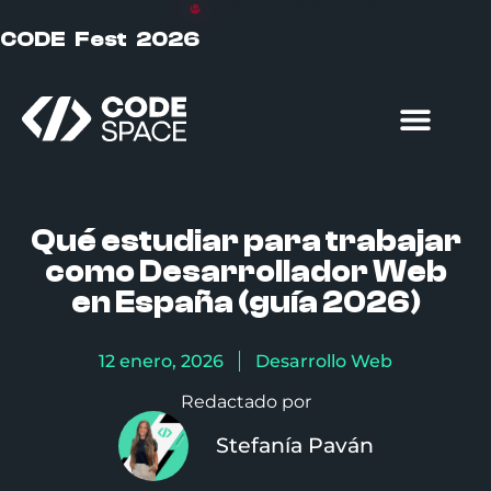
DÍAS
HORAS
MINUTOS
SEGUNDOS
CODE Fest 2026
Formación particulares
Formación empresas
Qué estudiar para trabajar
como Desarrollador Web
en España (guía 2026)
12 enero, 2026
Desarrollo Web
Redactado por
Stefanía Paván