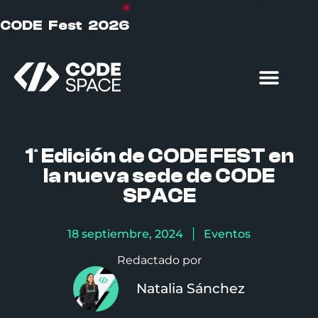
DÍAS
HORAS
MINUTOS
SEGUNDOS
CODE Fest 2026
Formación particulares
Formación empresas
1ª Edición de CODE FEST en
la nueva sede de CODE
SPACE
18 septiembre, 2024
Eventos
Redactado por
Natalia Sánchez