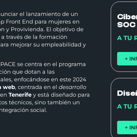
nciar el lanzamiento de un
Cibe
p Front End para mujeres en
SOC
n y Provivienda. El objetivo de
 a través de la formación
A TU 
para mejorar su empleabilidad y
+ IN
SPACE se centra en el programa
ación que dotan a las
iales, enfocándose en este 2024
n web
, centrada en el
desarrollo
Dise
 en
Tenerife
y está diseñado para
tos técnicos, sino también un
A TU 
tegración social.
+ IN