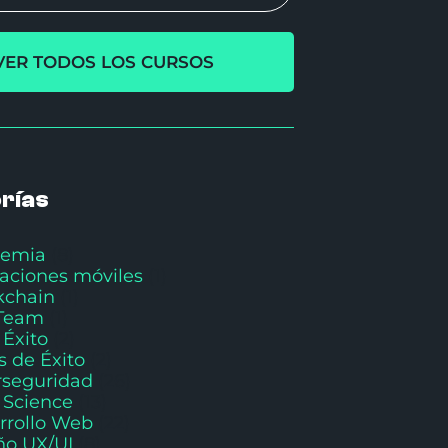
VER TODOS LOS CURSOS
rías
emia
(8)
caciones móviles
(1)
kchain
(1)
Team
(1)
 Éxito
(2)
s de Éxito
(2)
rseguridad
(26)
 Science
(13)
rrollo Web
(22)
ño UX/UI
(8)