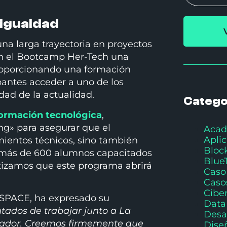
 igualdad
una larga trayectoria en proyectos
en el Bootcamp Her-Tech una
proporcionando una formación
pantes acceder a uno de los
ad de la actualidad.
Catego
formación tecnológica
,
ng» para asegurar que el
Acad
Apli
ientos técnicos, sino también
Bloc
 más de 600 alumnos capacitados
Blue
tizamos que este programa abrirá
Caso
Caso
Cibe
 SPACE, ha expresado su
Data
ados de trabajar junto a La
Desa
rmador. Creemos firmemente que
Dise