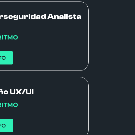
rseguridad Analista
RITMO
FO
ño UX/UI
RITMO
FO