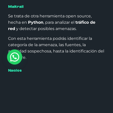
Maltrail
Se trata de otra herramienta open source,
hecha en
Python
, para analizar el
tráfico de
red
y detectar posibles amenazas.
Con esta herramienta podrás identificar la
categoría de la amenaza, las fuentes, la
actividad sospechosa, hasta la identificación del
malware.
Nagios
Funciona en todos los
sistemas operativos y sirve para
monitorizar servicios de red y recursos de
sistemas hardware. Además, entre sus
posibilidades, te permite personalizarlo y
configurarlo como quieras.