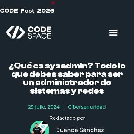
DÍAS
HORAS
MINUTOS
SEGUNDOS
CODE Fest 2026
Formación particulares
Formación empresas
¿Qué es sysadmin? Todo lo
que debes saber para ser
un administrador de
sistemas y redes
29 julio, 2024
Ciberseguridad
Redactado por
Juanda Sánchez