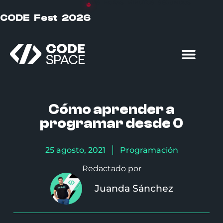
DÍAS
HORAS
MINUTOS
SEGUNDOS
CODE Fest 2026
Formación particulares
Formación empresas
Cómo aprender a
programar desde 0
25 agosto, 2021
Programación
Redactado por
Juanda Sánchez