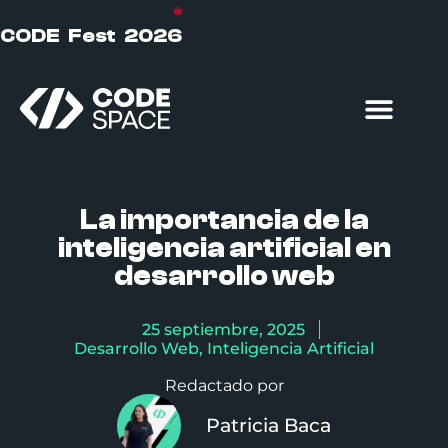
DÍAS
HORAS
MINUTOS
SEGUNDOS
CODE Fest 2026
Formación particulares
Formación empresas
La importancia de la
inteligencia artificial en
desarrollo web
25 septiembre, 2025
Desarrollo Web
,
Inteligencia Artificial
Redactado por
Patricia Baca